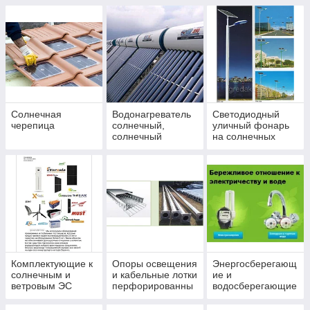
(солнечные
и частных
панели)
хозяйств
Солнечная
Водонагреватель
Светодиодный
черепица
солнечный,
уличный фонарь
солнечный
на солнечных
коллектор,
батареях
коллекторы на
солнечных
батареях
Комплектующие к
Опоры освещения
Энергосберегающ
солнечным и
и кабельные лотки
ие и
ветровым ЭС
перфорированны
водосберегающие
е
технологии