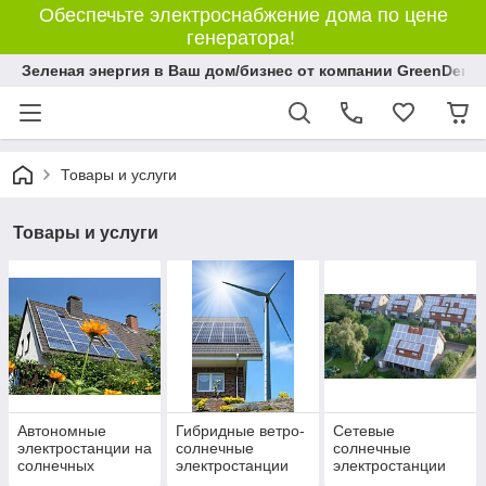
Обеспечьте электроснабжение дома по цене
генератора!
Зеленая энергия в Ваш дом/бизнес от компании GreenDem!
Товары и услуги
Товары и услуги
Автономные
Гибридные ветро-
Сетевые
электростанции на
солнечные
cолнечные
солнечных
электростанции
электростанции
батареях
для коммерческих