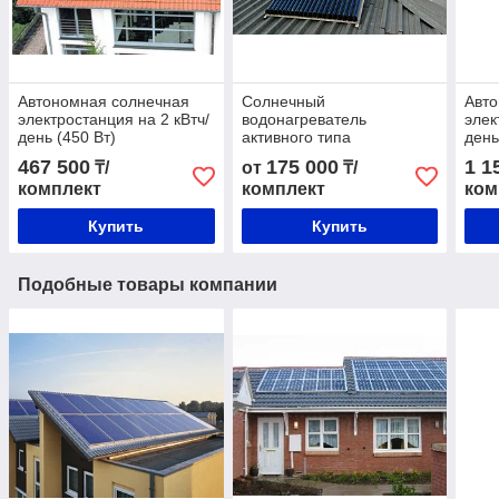
Автономная солнечная
Солнечный
Авт
электростанция на 2 кВтч/
водонагреватель
элек
день (450 Вт)
активного типа
день
467 500
175 000
1 1
₸/
от
₸/
комплект
комплект
ком
Купить
Купить
Подобные товары компании