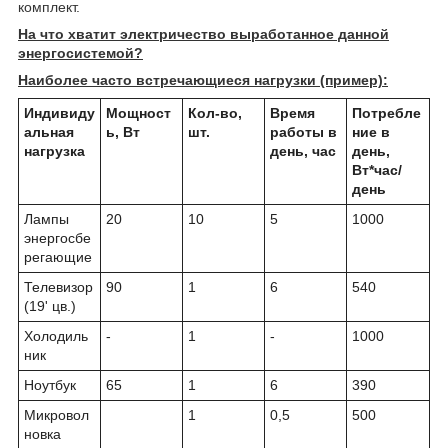
комплект.
На что хватит электричество выработанное данной
энергосистемой?
Наиболее часто встречающиеся нагрузки (пример):
Индивиду
Мощност
Кол-во,
Время
Потребле
альная
ь, Вт
шт.
работы в
ние в
нагрузка
день, час
день,
Вт*час/
день
Лампы
20
10
5
1000
энергосбе
регающие
Телевизор
90
1
6
540
(19' цв.)
Холодиль
-
1
-
1000
ник
Ноутбук
65
1
6
390
Микровол
1
0,5
500
новка