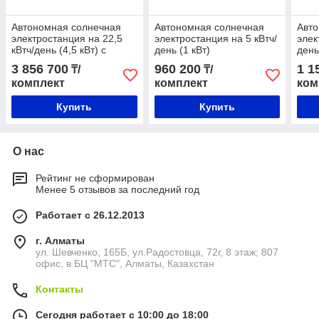
Автономная солнечная
Автономная солнечная
Авт
электростанция на 22,5
электростанция на 5 кВтч/
элек
кВтч/день (4,5 кВт) с
день (1 кВт)
день
монтажем
3 856 700
960 200
1 1
₸/
₸/
комплект
комплект
ком
Купить
Купить
О нас
Рейтинг не сформирован
Менее 5 отзывов за последний год
Работает с 26.12.2013
г. Алматы
ул. Шевченко, 165Б, ул.​Радостовца, 72г, 8 этаж; 807
офис, в БЦ "МТС", Алматы, Казахстан
Контакты
Сегодня работает с 10:00 до 18:00