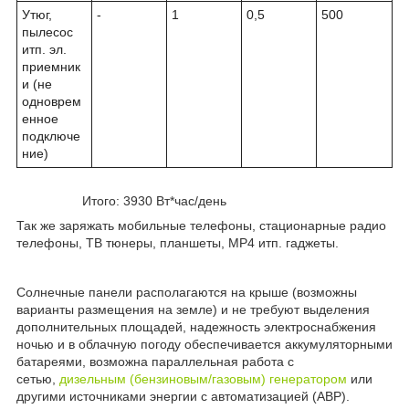
Утюг,
-
1
0,5
500
пылесос
итп. эл.
приемник
и (не
одноврем
енное
подключе
ние)
Итого: 3930 Вт*час/день
Так же заряжать мобильные телефоны, стационарные радио
телефоны, ТВ тюнеры, планшеты, MP4 итп. гаджеты.
Солнечные панели располагаются на крыше (возможны
варианты размещения на земле) и не требуют выделения
дополнительных площадей, надежность электроснабжения
ночью и в облачную погоду обеспечивается аккумуляторными
батареями, возможна параллельная работа с
сетью,
дизельным (бензиновым/газовым) генератором
или
другими источниками энергии с автоматизацией (АВР).