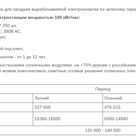
а для продажи вырабатываемой электроэнергии по зеленому тариф
ектростанции мощностью 100 кВт/час:
 250 шт.;
C; 380В AC;
кт;
й под ключ;
антия - от 1 до 12 лет.
казахстанскими солнечными модулями, на +70% дороже с российски
можем комплектовать пакетные готовые решении солнечных элект
Период
Летний
Осенний
527-600
475-515
15360-16500
6000-14840
132 000 - 140 000