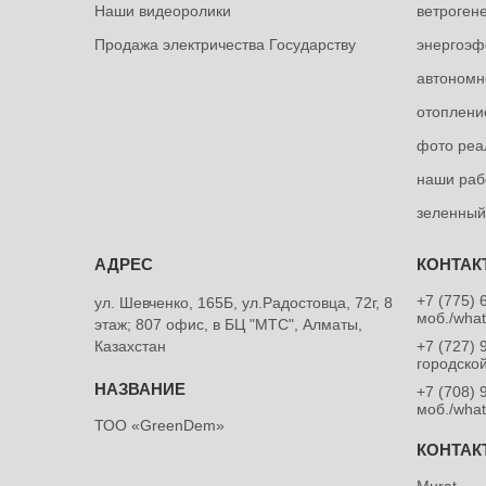
Наши видеоролики
ветроген
Продажа электричества Государству
энергоэф
автономн
отоплени
фото реа
наши раб
зеленный
+7 (775) 
ул. Шевченко, 165Б, ул.​Радостовца, 72г, 8
моб./wha
этаж; 807 офис, в БЦ "МТС", Алматы,
Казахстан
+7 (727) 
городско
+7 (708) 
моб./wha
ТОО «GreenDem»
Murat