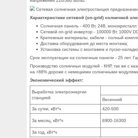
напряжения 220/380 Вольт.
Сетевая солнечная электростанция предназначен
Характеристики сетевой (on-grid) солнечной эл
Солнечная панель - 400 Вт, 24В, монокристалл *
Сетевой on-grid инвертор - 100000 Вт, 1000V D
Крепежные материалы, кабели - полный компле
Доставка оборудования до места монтажа;
Установка системы с монтажем и пуско-наладко
Срок эксплуатации на солнечные панели - 25 лет. Гар
Производство солнечных модулей - КНР, так же с 
на +88% дороже с немецкими солнечными модулями 
Экономический эффект:
Выработка электроэнергии
станцией
Весенний
За сутки, кВт*ч
420-500
За месяц, кВт*ч
6900-16300
За год, кВт*ч