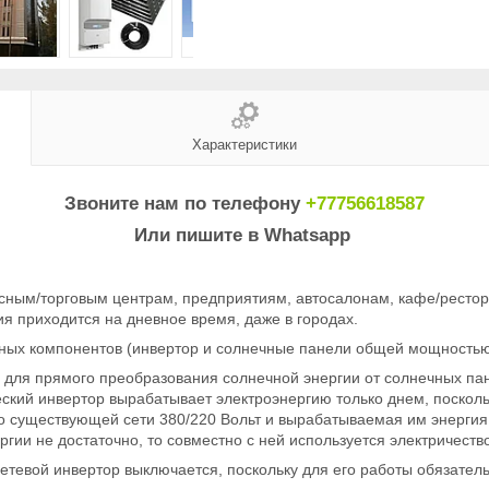
Характеристики
Звоните нам по телефону
+77756618587
Или пишите в Whatsapp
сным/торговым центрам, предприятиям, автосалонам, кафе/рестор
ия приходится на дневное время, даже в городах.
вных компонентов (инвертор и солнечные панели общей мощностью 1
для прямого преобразования солнечной энергии от солнечных пан
ский инвертор вырабатывает электроэнергию только днем, поскол
о существующей сети 380/220 Вольт и вырабатываемая им энерги
гии не достаточно, то совместно с ней используется электричество
сетевой инвертор выключается, поскольку для его работы обязател