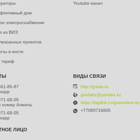
ераторы
Youtube канал
фективный дом
ое электроснабжение
е из ВИЭ
лизоанных проектов
оты в инсте
 тариф
661-85-87
http://greda.kz
tsapp
gredakz@yandex.kz
971-68-05
https://taplink.cc/greendem.kz
й номер Алматы
+77089716805
971-68-05
tsapp