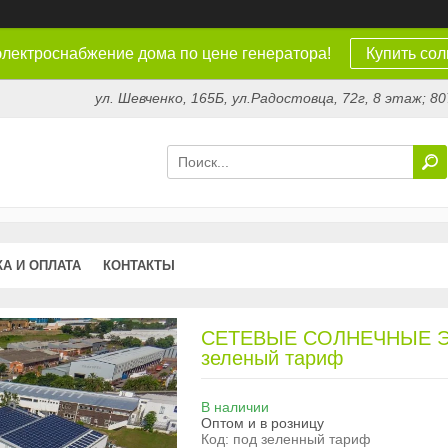
электроснабжение дома по цене генератора!
Купить со
ул. Шевченко, 165Б, ул.​Радостовца, 72г, 8 этаж; 
А И ОПЛАТА
КОНТАКТЫ
СЕТЕВЫЕ СОЛНЕЧНЫЕ ЭЛ
зеленый тариф
В наличии
Оптом и в розницу
Код:
под зеленный тариф