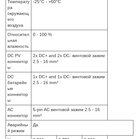
Температу
-25°C - +60°C
ра
окружающ
его
воздуха
Относител
0 - 100 %
ьная
влажность
DC PV
2x DC+ and 2x DC- винтовой зажим
коннектор
2.5 - 16 mm²
ы
DC
1x DC+ and 1x DC- винтовой зажим
батарейн
2.5 - 16 mm²
ые
коннектор
ы
AC
5-pin AC винтовой зажим 2.5 - 16
коннектор
mm²
Аварийны
Да
й режим