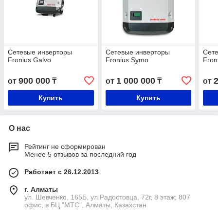
Сетевые инверторы
Сетевые инверторы
Сет
Fronius Galvo
Fronius Symo
Fron
900 000
1 000 000
от
₸
от
₸
от
Купить
Купить
О нас
Рейтинг не сформирован
Менее 5 отзывов за последний год
Работает с 26.12.2013
г. Алматы
ул. Шевченко, 165Б, ул.​Радостовца, 72г, 8 этаж; 807
офис, в БЦ "МТС", Алматы, Казахстан