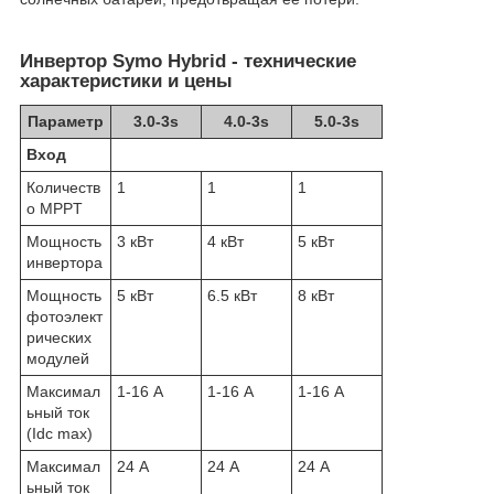
Инвертор Symo Hybrid - технические
характеристики и цены
Параметр
3.0-3s
4.0-3s
5.0-3s
Вход
Количеств
1
1
1
о MPPT
Мощность
3 кВт
4 кВт
5 кВт
инвертора
Мощность
5 кВт
6.5 кВт
8 кВт
фотоэлект
рических
модулей
Максимал
1-16 А
1-16 А
1-16 А
ьный ток
(Idc max)
Максимал
24 А
24 А
24 А
ьный ток