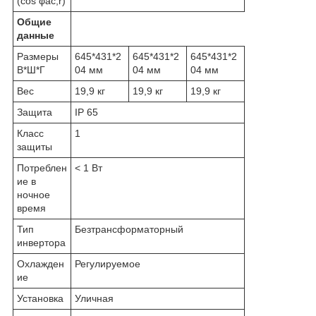
(cos φac,r)
Общие
данные
Размеры
645*431*2
645*431*2
645*431*2
В*Ш*Г
04 мм
04 мм
04 мм
Вес
19,9 кг
19,9 кг
19,9 кг
Защита
IP 65
Класс
1
защиты
Потреблен
< 1 Вт
ие в
ночное
время
Тип
Безтрансформаторный
инвертора
Охлажден
Регулируемое
ие
Установка
Уличная