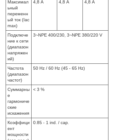
Максимал
4,8 А
4,8 А
4,8 А
ьный
переменн
ый ток (Iac
max)
Подключе
3~NPE 400/230, 3~NPE 380/220 V
ние к сети
(диапазон
напряжен
ий)
Частота
50 Hz / 60 Hz (45 - 65 Hz)
(диапазон
частот)
Суммарны
< 3 %
е
гармониче
ские
искажения
Коэффици
0.85 - 1 ind. / cap.
ент
мощности