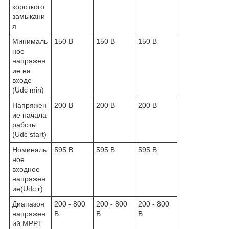
короткого
замыкани
я
Минималь
150 В
150 В
150 В
ное
напряжен
ие на
входе
(Udc min)
Напряжен
200 В
200 В
200 В
ие начала
работы
(Udc start)
Номиналь
595 В
595 В
595 В
ное
входное
напряжен
ие(Udc,r)
Диапазон
200 - 800
200 - 800
200 - 800
напряжен
В
В
В
ий MPPT