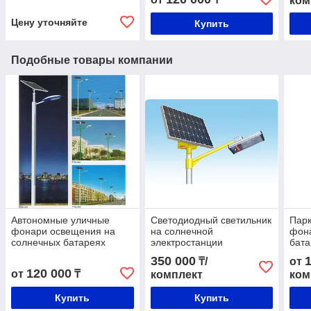
ком
Цену уточняйте
Купить
Подобные товары компании
Автономные уличные
Светодиодный светильник
Парк
фонари освещения на
на солнечной
фон
солнечных батареях
электростанции
бат
350 000
₸/
от
120 000
от
₸
комплект
ком
Купить
Купить