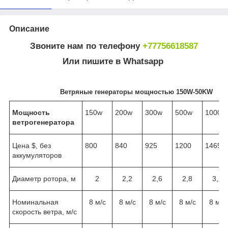
Описание
Звоните нам по телефону
+77756618587
Или пишите в Whatsapp
Ветряные генераторы мощностью 150W-50KW
Мощность
150w
200w
300w
500w
1000w
ветрогенератора
Цена $, без
800
840
925
1200
1465
аккумуляторов
Диаметр ротора, м
2
2,2
2,6
2,8
3,2
Номинальная
8 м/с
8 м/с
8 м/с
8 м/с
8 м/с
скорость ветра, м/с