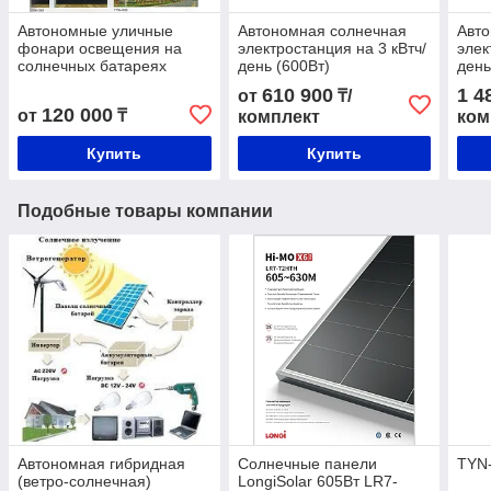
Автономные уличные
Автономная солнечная
Авт
фонари освещения на
электростанция на 3 кВтч/
элек
солнечных батареях
день (600Вт)
день
610 900
1 4
от
₸/
120 000
от
₸
комплект
ком
Купить
Купить
Подобные товары компании
Автономная гибридная
Солнечные панели
TYN
(ветро-солнечная)
LongiSolar 605Вт LR7-