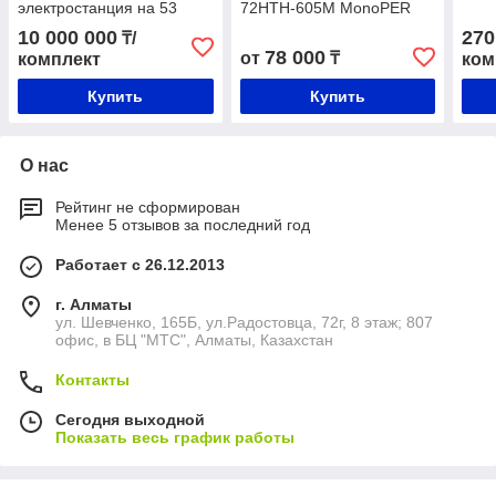
электростанция на 53
72HTH-605M MonoPER
кВтч/день (10,1 кВт)
HC Hi-Mo X6
10 000 000
270
₸/
78 000
от
₸
комплект
ком
Купить
Купить
О нас
Рейтинг не сформирован
Менее 5 отзывов за последний год
Работает с 26.12.2013
г. Алматы
ул. Шевченко, 165Б, ул.​Радостовца, 72г, 8 этаж; 807
офис, в БЦ "МТС", Алматы, Казахстан
Контакты
Сегодня выходной
Показать весь график работы