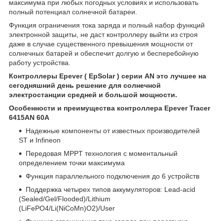
максимума при любых погодных условиях и использовать
полный потенциал солнечной батареи.
Функция ограничения тока заряда и полный набор функций
электронной защиты, не даст контроллеру выйти из строя
даже в случае существенного превышения мощности от
солнечных батарей и обеспечит долгую и бесперебойную
работу устройства.
Контроллеры Epever ( EpSolar ) серии AN это лучшее на
сегодняшний день решение для солнечной
электростанции средней и большой мощности.
Особенности и преимущества контроллера Epever Tracer
6415AN 60A
Надежные компоненты от известных производителей
ST и Infineon
Передовая MPPT технология с моментальный
определением точки максимума
Функция параллельного подключения до 6 устройств
Поддержка четырех типов аккумуляторов: Lead-acid
(Sealed/Gel/Flooded)/Lithium
(LiFePO4/Li(NiCoMn)O2)/User