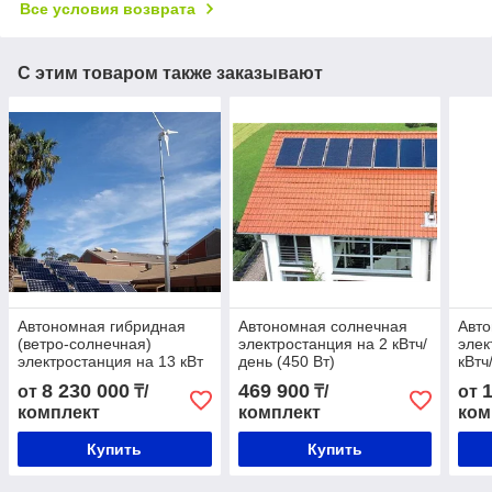
Все условия возврата
С этим товаром также заказывают
Автономная гибридная
Автономная солнечная
Авт
(ветро-солнечная)
электростанция на 2 кВтч/
элек
электростанция на 13 кВт
день (450 Вт)
кВтч
(10 кВт - ВЭС и 3 кВт -
8 230 000
469 900
от
₸/
₸/
от
СЭС)
комплект
комплект
ком
Купить
Купить