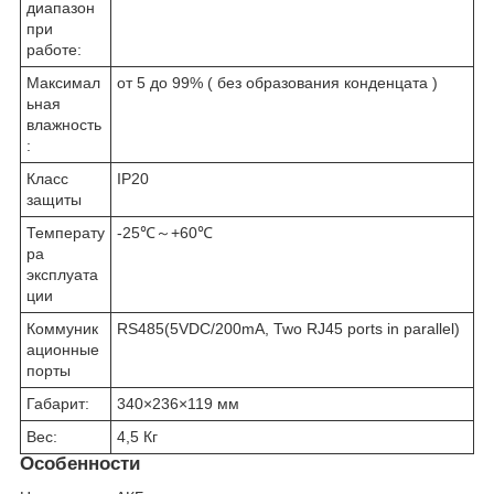
диапазон
при
работе:
Максимал
от 5 до 99% ( без образования конденцата )
ьная
влажность
:
Класс
IP20
защиты
Температу
-25℃～+60℃
ра
эксплуата
ции
Коммуник
RS485(5VDC/200mA, Two RJ45 ports in parallel)
ационные
порты
Габарит:
340×236×119 мм
Вес:
4,5 Кг
Особенности