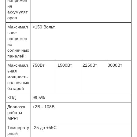
напряжен
ия
аккумулят
оров
Максимал
<150 Вольт
ьное
напряжен
ие
солнечных
панелей:
Максимал
750Вт
1500Вт
2250Вт
3000Вт
ьная
мощность
солнечных
батарей
КПД
99,5%
Диапазон
+2В～108В
работы
MPPT
Температу
-25 до +55С
рный