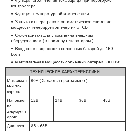
Функция ограничения тока заряда при перегрузке
контроллера
Функция температурной компенсации
Защита от перегрева и автоматическое снижение
мощности генерируемой энергии от СБ
Сухой контакт для управления внешним
оборудованием ( к примеру генератором )
Входящее напряжение солнечных батарей до 150
Вольт
Максимальная мощность солнечных батарей 3000 Вт
ТЕХНИЧЕСКИЕ ХАРАКТЕРИСТИКИ:
Максимал
60А ( Задается программно )
ьны ток
заряда:
Напряжен
12В
24В
36В
48В
ие
аккумулят
оров:
Диапазон
8В～68В