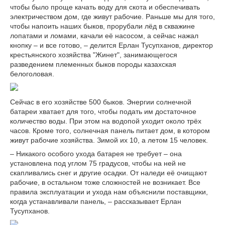
чтобы было проще качать воду для скота и обеспечивать
электричеством дом, где живут рабочие. Раньше мы для того,
чтобы напоить наших быков, прорубали лёд в скважине
лопатами и ломами, качали её насосом, а сейчас нажал
кнопку – и все готово, – делится Ерлан Тусупханов, директор
крестьянского хозяйства "Жинет", занимающегося
разведением племенных быков породы казахская
белоголовая.
Сейчас в его хозяйстве 500 быков. Энергии солнечной
батареи хватает для того, чтобы подать им достаточное
количество воды. При этом на водопой уходит около трёх
часов. Кроме того, солнечная панель питает дом, в котором
живут рабочие хозяйства. Зимой их 10, а летом 15 человек.
– Никакого особого ухода батарея не требует – она
установлена под углом 75 градусов, чтобы на ней не
скапливались снег и другие осадки. От наледи её очищают
рабочие, в остальном тоже сложностей не возникает. Все
правила эксплуатации и ухода нам объяснили поставщики,
когда устанавливали панель, – рассказывает Ерлан
Тусупханов.