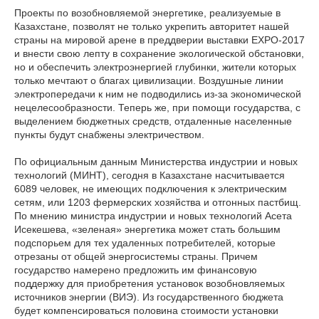
Проекты по возобновляемой энергетике, реализуемые в
Казахстане, позволят не только укрепить авторитет нашей
страны на мировой арене в преддверии выставки EXPO-2017
и внести свою лепту в сохранение экологической обстановки,
но и обеспечить электроэнергией глубинки, жители которых
только мечтают о благах цивилизации. Воздушные линии
электропередачи к ним не подводились из-за экономической
нецелесообразности. Теперь же, при помощи государства, с
выделением бюджетных средств, отдаленные населенные
пункты будут снабжены электричеством.
По официальным данным Министерства индустрии и новых
технологий (МИНТ), сегодня в Казахстане насчитывается
6089 человек, не имеющих подключения к электрическим
сетям, или 1203 фермерских хозяйства и отгонных пастбищ.
По мнению министра индустрии и новых технологий Асета
Исекешева, «зеленая» энергетика может стать большим
подспорьем для тех удаленных потребителей, которые
отрезаны от общей энергосистемы страны. Причем
государство намерено предложить им финансовую
поддержку для приобретения установок возобновляемых
источников энергии (ВИЭ). Из государственного бюджета
будет компенсироваться половина стоимости установки