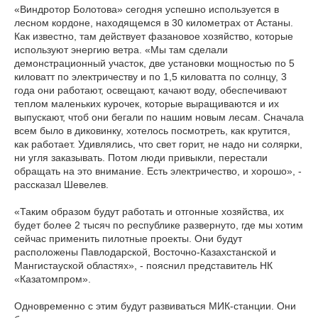
«Виндротор Болотова» сегодня успешно используется в
лесном кордоне, находящемся в 30 километрах от Астаны.
Как известно, там действует фазановое хозяйство, которые
используют энергию ветра. «Мы там сделали
демонстрационный участок, две установки мощностью по 5
киловатт по электричеству и по 1,5 киловатта по солнцу, 3
года они работают, освещают, качают воду, обеспечивают
теплом маленьких курочек, которые выращиваются и их
выпускают, чтоб они бегали по нашим новым лесам. Сначала
всем было в диковинку, хотелось посмотреть, как крутится,
как работает. Удивлялись, что свет горит, не надо ни солярки,
ни угля заказывать. Потом люди привыкли, перестали
обращать на это внимание. Есть электричество, и хорошо», -
рассказал Шевелев.
«Таким образом будут работать и отгонные хозяйства, их
будет более 2 тысяч по республике развернуто, где мы хотим
сейчас применить пилотные проекты. Они будут
расположены Павлодарской, Восточно-Казахстанской и
Мангистауской областях», - пояснил представитель НК
«Казатомпром».
Одновременно с этим будут развиваться МИК-станции. Они