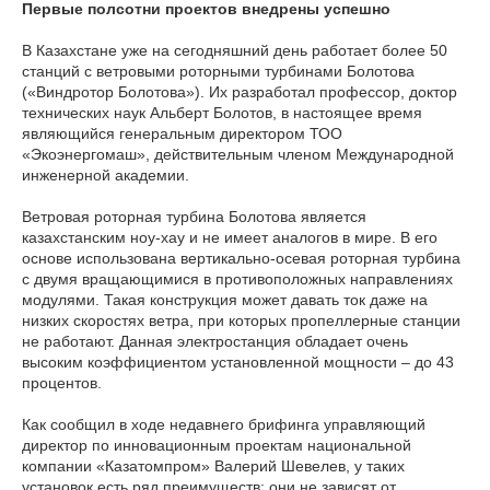
Первые полсотни проектов внедрены успешно
В Казахстане уже на сегодняшний день работает более 50
станций с ветровыми роторными турбинами Болотова
(«Виндротор Болотова»). Их разработал профессор, доктор
технических наук Альберт Болотов, в настоящее время
являющийся генеральным директором ТОО
«Экоэнергомаш», действительным членом Международной
инженерной академии.
Ветровая роторная турбина Болотова является
казахстанским ноу-хау и не имеет аналогов в мире. В его
основе использована вертикально-осевая роторная турбина
с двумя вращающимися в противоположных направлениях
модулями. Такая конструкция может давать ток даже на
низких скоростях ветра, при которых пропеллерные станции
не работают. Данная электростанция обладает очень
высоким коэффициентом установленной мощности – до 43
процентов.
Как сообщил в ходе недавнего брифинга управляющий
директор по инновационным проектам национальной
компании «Казатомпром» Валерий Шевелев, у таких
установок есть ряд преимуществ: они не зависят от