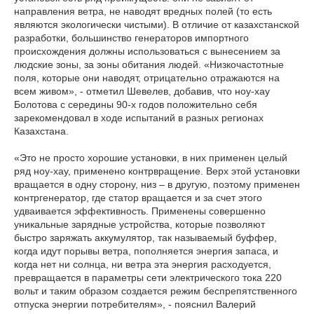
направления ветра, не наводят вредных полей (то есть
являются экологически чистыми). В отличие от казахстанской
разработки, большинство генераторов импортного
происхождения должны использоваться с вынесением за
людские зоны, за зоны обитания людей. «Низкочастотные
поля, которые они наводят, отрицательно отражаются на
всем живом», - отметил Шевелев, добавив, что ноу-хау
Болотова с середины 90-х годов положительно себя
зарекомендовал в ходе испытаний в разных регионах
Казахстана.
«Это не просто хорошие установки, в них применен целый
ряд ноу-хау, применено контрвращение. Верх этой установки
вращается в одну сторону, низ – в другую, поэтому применен
контргенератор, где статор вращается и за счет этого
удваивается эффективность. Применены совершенно
уникальные зарядные устройства, которые позволяют
быстро заряжать аккумулятор, так называемый буффер,
когда идут порывы ветра, пополняется энергия запаса, и
когда нет ни солнца, ни ветра эта энергия расходуется,
превращается в параметры сети электрического тока 220
вольт и таким образом создается режим беспрепятственного
отпуска энергии потребителям», - пояснил Валерий