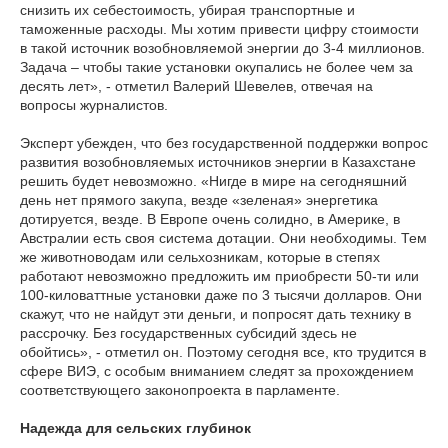
снизить их себестоимость, убирая транспортные и
таможенные расходы. Мы хотим привести цифру стоимости
в такой источник возобновляемой энергии до 3-4 миллионов.
Задача – чтобы такие установки окупались не более чем за
десять лет», - отметил Валерий Шевелев, отвечая на
вопросы журналистов.
Эксперт убежден, что без государственной поддержки вопрос
развития возобновляемых источников энергии в Казахстане
решить будет невозможно. «Нигде в мире на сегодняшний
день нет прямого закупа, везде «зеленая» энергетика
дотируется, везде. В Европе очень солидно, в Америке, в
Австралии есть своя система дотации. Они необходимы. Тем
же животноводам или сельхозникам, которые в степях
работают невозможно предложить им приобрести 50-ти или
100-киловаттные установки даже по 3 тысячи долларов. Они
скажут, что не найдут эти деньги, и попросят дать технику в
рассрочку. Без государственных субсидий здесь не
обойтись», - отметил он. Поэтому сегодня все, кто трудится в
сфере ВИЭ, с особым вниманием следят за прохождением
соответствующего законопроекта в парламенте.
Надежда для сельских глубинок