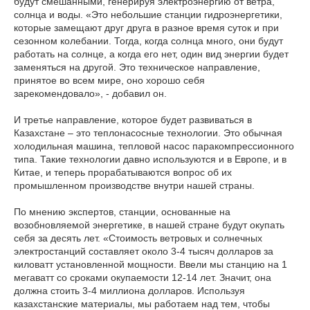
будут смешанными, генерируя электроэнергию от ветра,
солнца и воды. «Это небольшие станции гидроэнергетики,
которые замещают друг друга в разное время суток и при
сезонном колебании. Тогда, когда солнца много, они будут
работать на солнце, а когда его нет, один вид энергии будет
заменяться на другой. Это техническое направление,
принятое во всем мире, оно хорошо себя
зарекомендовало», - добавил он.
И третье направление, которое будет развиваться в
Казахстане – это теплонасосные технологии. Это обычная
холодильная машина, тепловой насос паракомпрессионного
типа. Такие технологии давно используются и в Европе, и в
Китае, и теперь прорабатываются вопрос об их
промышленном производстве внутри нашей страны.
По мнению экспертов, станции, основанные на
возобновляемой энергетике, в нашей стране будут окупать
себя за десять лет. «Стоимость ветровых и солнечных
электростанций составляет около 3-4 тысяч долларов за
киловатт установленной мощности. Ввели мы станцию на 1
мегаватт со сроками окупаемости 12-14 лет. Значит, она
должна стоить 3-4 миллиона долларов. Используя
казахстанские материалы, мы работаем над тем, чтобы