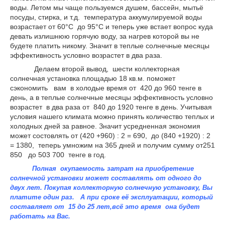
воды. Летом мы чаще пользуемся душем, бассейн, мытьё
посуды, стирка, и т.д. температура аккумулируемой воды
возрастает от 60°С до 95°С и теперь уже встает вопрос куда
девать излишнюю горячую воду, за нагрев которой вы не
будете платить никому. Значит в теплые солнечные месяцы
эффективность условно возрастет в два раза.
Делаем второй вывод, шести коллекторная
солнечная установка площадью 18 кв.м. поможет
сэкономить вам в холодые время от 420 до 960 тенге в
день, а в теплые солнечные месяцы эффективность условно
возрастет в два раза от 840 до 1920 тенге в день. Учитывая
условия нашего климата можно принять количество теплых и
холодных дней за равное. Значит усредненная экономия
может состовлять от (420 +960) : 2 = 690, до (840 +1920) : 2
= 1380, теперь умножим на 365 дней и получим сумму от251
850 до 503 700 тенге в год.
Полная окупаемость затрат на приобретение
солнечной установки может составлять от одного до
двух лет. Покупая коллекторную солнечную установку, Вы
платите один раз.
А при сроке её эксплуатации, который
составляет от 15 до 25 лет,всё это время она будет
работать на Вас.