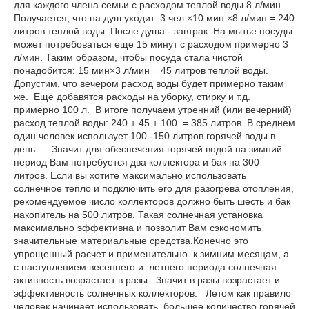
для каждого члена семьи с расходом теплой воды 8 л/мин.
Получается, что на душ уходит: 3 чел.×10 мин.×8 л/мин = 240
литров теплой воды. После душа - завтрак. На мытье посуды
может потребоваться еще 15 минут с расходом примерно 3
л/мин. Таким образом, чтобы посуда стала чистой
понадобится: 15 мин×3 л/мин = 45 литров теплой воды.
Допустим, что вечером расход воды будет примерно таким
же. Ещё добавятся расходы на уборку, стирку и т.д.
примерно 100 л. В итоге получаем утренний (или вечерний)
расход теплой воды: 240 + 45 + 100 = 385 литров. В среднем
один человек использует 100 -150 литров горячей воды в
день. Значит для обеспечения горячей водой на зимний
период Вам потребуется два коллектора и бак на 300
литров. Если вы хотите максимально использовать
солнечное тепло и подключить его для разогрева отопления,
рекомендуемое число коллекторов должно быть шесть и бак
накопитель на 500 литров. Такая солнечная установка
максимально эффективна и позволит Вам сэкономить
значительные материальные средства.Конечно это
упрощенный расчет и применительно к зимним месяцам, а
с наступлением весеннего и летнего периода солнечная
активность возрастает в разы. Значит в разы возрастает и
эффективность солнечных коллекторов. Летом как правило
человек начинает использовать большее количество горячей