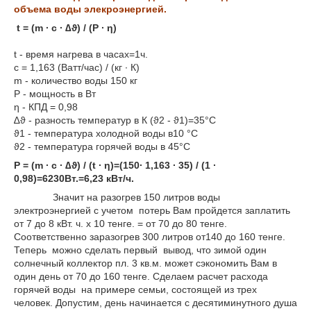
объема воды
элекроэнергией.
t = (m ∙ c ∙ ∆ϑ) / (P ∙ η)
t - время нагрева в часах=1ч.
c = 1,163 (Ватт/час) / (кг ∙ К)
m - количество воды 150 кг
P - мощность в Вт
η - КПД = 0,98
∆ϑ - разность температур в К (ϑ
2
- ϑ
1
)=35°C
ϑ
1
- температура холодной воды в10 °C
ϑ
2
- температура горячей воды в 45°C
P = (m ∙ c ∙ ∆ϑ) / (t ∙ η)=(150∙ 1,163 ∙ 35) / (1 ∙
0,98)=6230Вт.=6,23 кВт/ч.
Значит на разогрев 150 литров воды
электроэнергией с учетом потерь Вам пройдется заплатить
от 7 до 8 кВт. ч. х 10 тенге. = от 70 до 80 тенге.
Соответственно заразогрев 300 литров от140 до 160 тенге.
Теперь можно сделать первый вывод, что зимой один
солнечный коллектор пл. 3 кв.м. может сэкономить Вам в
один день от 70 до 160 тенге.
Сделаем расчет расхода
горячей воды на примере семьи, состоящей из трех
человек. Допустим, день начинается с десятиминутного душа