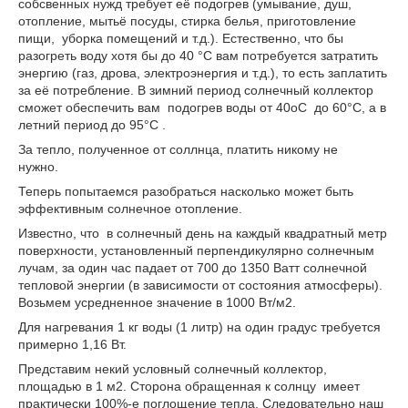
собсвенных нужд требует её подогрев (умывание, душ,
отопление, мытьё посуды, стирка белья, приготовление
пищи, уборка помещений и т.д.). Естественно, что бы
разогреть воду хотя бы до 40 °С вам потребуется затратить
энергию (газ, дрова, электроэнергия и т.д.), то есть заплатить
за её потребление. В зимний период солнечный коллектор
сможет обеспечить вам подогрев воды от 40
о
С до 60°С, а в
летний период до 95°С .
За тепло, полученное от соллнца, платить никому не
нужно.
Теперь попытаемся разобраться насколько может быть
эффективным солнечное отопление.
Известно, что в солнечный день на каждый квадратный метр
поверхности, установленный перпендикулярно солнечным
лучам, за один час падает от 700 до 1350 Ватт солнечной
тепловой энергии (в зависимости от состояния атмосферы).
Возьмем усредненное значение в 1000 Вт/м
2
.
Для нагревания 1 кг воды (1 литр) на один градус требуется
примерно 1,16 Вт.
Представим некий условный солнечный коллектор,
площадью в 1 м
2
. Сторона обращенная к солнцу имеет
практически 100%-е поглощение тепла. Следовательно наш