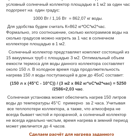
условный солнечный коллектор площадью в 1 м
2
за один час
подогреет на один градус:
1000 Вт / 1,16 Вт = 862,07 кг воды.
Для удобства будем считать К=862 кг*
О
С*м
2*
час.
Формально, это соотношение, сколько килограммов воды на
сколько градусов можно нагреть за 1 час в солнечном
коллекторе площадью в 1 м
2
.
Солнечный коллектор представляет комплект состоящий из
15 вакуумных труб с площадью 3 м
2
. Оптимальный объем
емкости термоса для воды данного коллектора составляет
около 150 л. В холодное время года продолжительность
нагрева 150 л воды поступающей в дом до 45
о
С составит:
(150 л х (45
°С -
10°С))
/ (3 м
2
х 862 кг*
о
С*м
2*
час) = 5250
/2586=2,03
час
.
Солнечная установка может обеспечить нагрев 150 литров
воды до температуры 45°С примерно за 2 часа. Учитывая
все теплопотери коллектора, а также, что атмосфера не
всегда бывает чистой и прозрачной, а солнечный коллектор
не всегда идеально чистым, время нагрева в зимний период
может увеличится до 4 часов.
Сделаем расчёт
для нагрева заданного